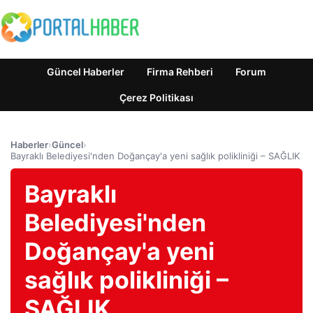
Güncel Haberler
Firma Rehberi
Forum
Çerez Politikası
Haberler
›
Güncel
›
Bayraklı Belediyesi'nden Doğançay'a yeni sağlık polikliniği – SAĞLIK
Bayraklı
Belediyesi'nden
Doğançay'a yeni
sağlık polikliniği –
SAĞLIK