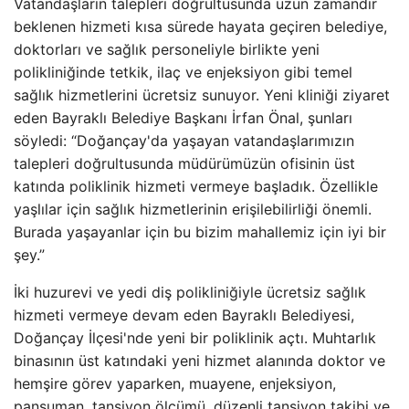
Vatandaşların talepleri doğrultusunda uzun zamandır
beklenen hizmeti kısa sürede hayata geçiren belediye,
doktorları ve sağlık personeliyle birlikte yeni
polikliniğinde tetkik, ilaç ve enjeksiyon gibi temel
sağlık hizmetlerini ücretsiz sunuyor. Yeni kliniği ziyaret
eden Bayraklı Belediye Başkanı İrfan Önal, şunları
söyledi: “Doğançay'da yaşayan vatandaşlarımızın
talepleri doğrultusunda müdürümüzün ofisinin üst
katında poliklinik hizmeti vermeye başladık. Özellikle
yaşlılar için sağlık hizmetlerinin erişilebilirliği önemli.
Burada yaşayanlar için bu bizim mahallemiz için iyi bir
şey.”
İki huzurevi ve yedi diş polikliniğiyle ücretsiz sağlık
hizmeti vermeye devam eden Bayraklı Belediyesi,
Doğançay İlçesi'nde yeni bir poliklinik açtı. Muhtarlık
binasının üst katındaki yeni hizmet alanında doktor ve
hemşire görev yaparken, muayene, enjeksiyon,
pansuman, tansiyon ölçümü, düzenli tansiyon takibi ve