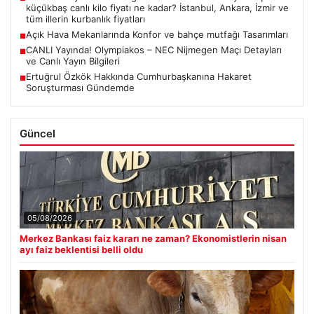
küçükbaş canlı kilo fiyatı ne kadar? İstanbul, Ankara, İzmir ve
tüm illerin kurbanlık fiyatları
Açık Hava Mekanlarında Konfor ve bahçe mutfağı Tasarımları
■
CANLI Yayında! Olympiakos – NEC Nijmegen Maçı Detayları
■
ve Canlı Yayın Bilgileri
Ertuğrul Özkök Hakkında Cumhurbaşkanına Hakaret
■
Soruşturması Gündemde
Güncel
05/08/2026
Merkez Bankası faiz kararı ne zaman? Ekonomistlerin nisan
ayı faiz beklentisi belli oldu