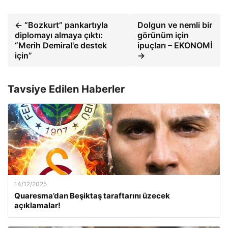
← “Bozkurt” pankartıyla
Dolgun ve nemli bir
diplomayı almaya çıktı:
görünüm için
“Merih Demiral'e destek
ipuçları – EKONOMİ
için”
→
Tavsiye Edilen Haberler
14/12/2025
Quaresma’dan Beşiktaş taraftarını üzecek
açıklamalar!