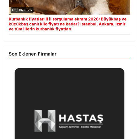
05/08/2026
Kurbanlık fiyatları il il sorgulama ekranı 2026: Büyükbaş ve
küçükbaş canlı kilo fiyatı ne kadar? İstanbul, Ankara, İzmir
ve tüm illerin kurbanlık fiyatları
Son Eklenen Firmalar