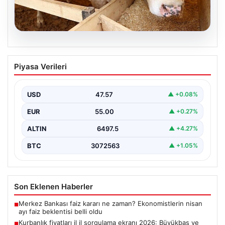
05.08.2026
Kurbanlık fiyatları il il sorgulama ekranı
Piyasa Verileri
2026: Büyükbaş ve küçükbaş canlı kilo
fiyatı ne kadar? İstanbul, Ankara, İzmir
ve tüm illerin kurbanlık fiyatları
USD
47.57
▲ +0.08%
EUR
55.00
▲ +0.27%
ALTIN
6497.5
▲ +4.27%
BTC
3072563
▲ +1.05%
Son Eklenen Haberler
Merkez Bankası faiz kararı ne zaman? Ekonomistlerin nisan
■
ayı faiz beklentisi belli oldu
Kurbanlık fiyatları il il sorgulama ekranı 2026: Büyükbaş ve
■