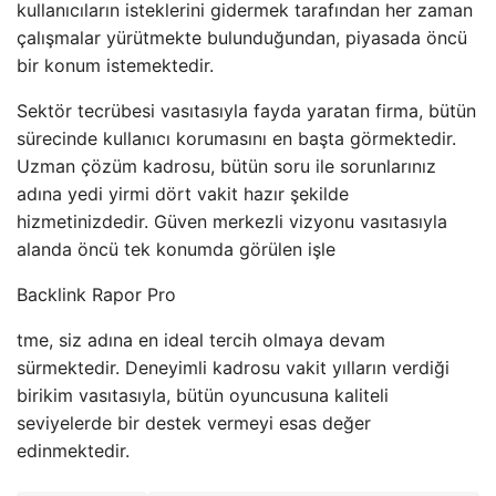
kullanıcıların isteklerini gidermek tarafından her zaman
çalışmalar yürütmekte bulunduğundan, piyasada öncü
bir konum istemektedir.
Sektör tecrübesi vasıtasıyla fayda yaratan firma, bütün
sürecinde kullanıcı korumasını en başta görmektedir.
Uzman çözüm kadrosu, bütün soru ile sorunlarınız
adına yedi yirmi dört vakit hazır şekilde
hizmetinizdedir. Güven merkezli vizyonu vasıtasıyla
alanda öncü tek konumda görülen işle
Backlink Rapor Pro
tme, siz adına en ideal tercih olmaya devam
sürmektedir. Deneyimli kadrosu vakit yılların verdiği
birikim vasıtasıyla, bütün oyuncusuna kaliteli
seviyelerde bir destek vermeyi esas değer
edinmektedir.