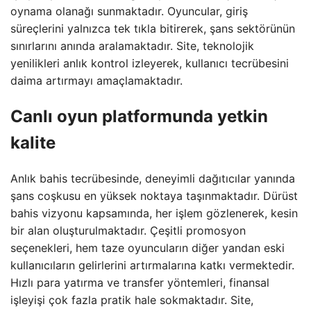
oynama olanağı sunmaktadır. Oyuncular, giriş
süreçlerini yalnızca tek tıkla bitirerek, şans sektörünün
sınırlarını anında aralamaktadır. Site, teknolojik
yenilikleri anlık kontrol izleyerek, kullanıcı tecrübesini
daima artırmayı amaçlamaktadır.
Canlı oyun platformunda yetkin
kalite
Anlık bahis tecrübesinde, deneyimli dağıtıcılar yanında
şans coşkusu en yüksek noktaya taşınmaktadır. Dürüst
bahis vizyonu kapsamında, her işlem gözlenerek, kesin
bir alan oluşturulmaktadır. Çeşitli promosyon
seçenekleri, hem taze oyuncuların diğer yandan eski
kullanıcıların gelirlerini artırmalarına katkı vermektedir.
Hızlı para yatırma ve transfer yöntemleri, finansal
işleyişi çok fazla pratik hale sokmaktadır. Site,