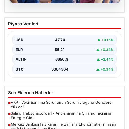
06.08.2026
Salah, Trabzonspor’da İlk Antrenmanına
Piyasa Verileri
Çıkarak Takımına Entegre Oldu
Trabzonspor’un yeni forvet transferi Mohamed Salah,
bordo-mavili forma ile ilk resmi antrenmanına katılarak
USD
47.70
▲ +0.15%
taraftarların…
EUR
55.21
▲ +0.33%
ALTIN
6650.8
▲ +2.44%
BTC
3084504
▲ +0.34%
Son Eklenen Haberler
AKP’li Vekil Barınma Sorununun Sorumluluğunu Gençlere
■
Yükledi
Salah, Trabzonspor’da İlk Antrenmanına Çıkarak Takımına
■
Entegre Oldu
Merkez Bankası faiz kararı ne zaman? Ekonomistlerin nisan
■
ayı faiz beklentisi belli oldu