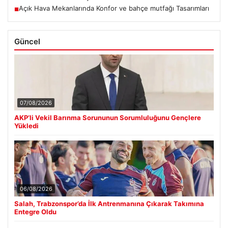
Açık Hava Mekanlarında Konfor ve bahçe mutfağı Tasarımları
■
Güncel
07/08/2026
AKP’li Vekil Barınma Sorununun Sorumluluğunu Gençlere
Yükledi
06/08/2026
Salah, Trabzonspor’da İlk Antrenmanına Çıkarak Takımına
Entegre Oldu