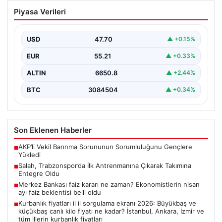
Salah, Trabzonspor’da İlk Antrenmanına
Piyasa Verileri
Çıkarak Takımına Entegre Oldu
Trabzonspor’un yeni forvet transferi Mohamed Salah,
bordo-mavili forma ile ilk resmi antrenmanına katılarak
USD
47.70
▲ +0.15%
taraftarların…
EUR
55.21
▲ +0.33%
ALTIN
6650.8
▲ +2.44%
BTC
3084504
▲ +0.34%
Son Eklenen Haberler
AKP’li Vekil Barınma Sorununun Sorumluluğunu Gençlere
■
Yükledi
Salah, Trabzonspor’da İlk Antrenmanına Çıkarak Takımına
■
Entegre Oldu
Merkez Bankası faiz kararı ne zaman? Ekonomistlerin nisan
■
ayı faiz beklentisi belli oldu
Kurbanlık fiyatları il il sorgulama ekranı 2026: Büyükbaş ve
■
küçükbaş canlı kilo fiyatı ne kadar? İstanbul, Ankara, İzmir ve
tüm illerin kurbanlık fiyatları