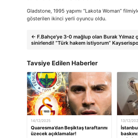
Gladstone, 1995 yapımı “Lakota Woman” filmiyle
gösterilen ikinci yerli oyuncu oldu.
← F.Bahçe'ye 3-0 mağlup olan Burak Yılmaz 
sinirlendi! “Türk hakem istiyorum” Kayserisp
Tavsiye Edilen Haberler
14/12/2025
13/12/20
Quaresma’dan Beşiktaş taraftarını
İstanbu
üzecek açıklamalar!
baskını