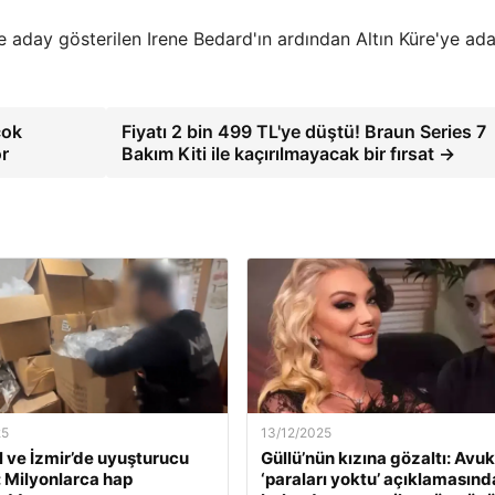
 aday gösterilen Irene Bedard'ın ardından Altın Küre'ye ad
çok
Fiyatı 2 bin 499 TL'ye düştü! Braun Series 7
or
Bakım Kiti ile kaçırılmayacak bir fırsat →
25
13/12/2025
l ve İzmir’de uyuşturucu
Güllü’nün kızına gözaltı: Avuk
: Milyonlarca hap
‘paraları yoktu’ açıklamasınd