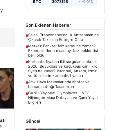
BTC
3073158
• -0.01%
ay
Son Eklenen Haberler
Salah, Trabzonspor’da İlk Antrenmanına
■
Çıkarak Takımına Entegre Oldu
Merkez Bankası faiz kararı ne zaman?
■
Ekonomistlerin nisan ayı faiz beklentisi
belli oldu
Kurbanlık fiyatları il il sorgulama ekranı
■
2026: Büyükbaş ve küçükbaş canlı kilo
fiyatı ne kadar? İstanbul, Ankara, İzmir
ve tüm illerin kurbanlık fiyatları
Açık Hava Mekanlarında Konfor ve
■
bahçe mutfağı Tasarımları
CANLI Yayında! Olympiakos – NEC
■
Nijmegen Maçı Detayları ve Canlı Yayın
Bilgileri
atı
Güncel
a