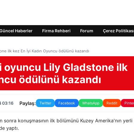
Güncel Haberler
Firma Rehberi
Forum
Çerez Politikas
tone ilk kez En İyi Kadın Oyuncu ödülünü kazandı
i oyuncu Lily Gladstone ilk
uncu ödülünü kazandı
Paylaş:
4 03:16
Twitter
Facebook
WhatsApp
Reddit
Pinte
an sonra konuşmasının ilk bölümünü Kuzey Amerika'nın yerli
de yaptı.