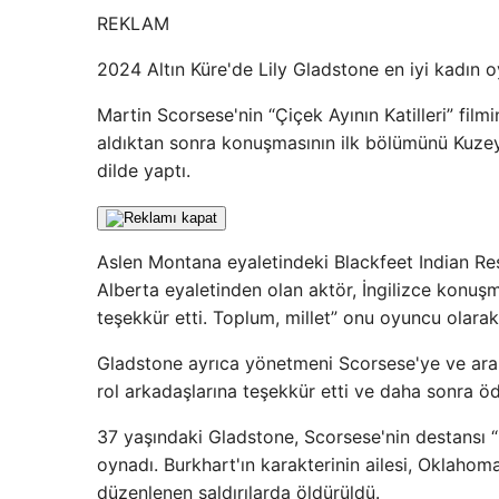
REKLAM
2024 Altın Küre'de Lily Gladstone en iyi kadın o
Martin Scorsese'nin “Çiçek Ayının Katilleri” film
aldıktan sonra konuşmasının ilk bölümünü Kuzey 
dilde yaptı.
Aslen Montana eyaletindeki Blackfeet Indian Res
Alberta eyaletinden olan aktör, İngilizce konuşm
teşekkür etti. Toplum, millet” onu oyuncu olarak
Gladstone ayrıca yönetmeni Scorsese'ye ve ara
rol arkadaşlarına teşekkür etti ve daha sonra öd
37 yaşındaki Gladstone, Scorsese'nin destansı “
oynadı. Burkhart'ın karakterinin ailesi, Oklahom
düzenlenen saldırılarda öldürüldü.