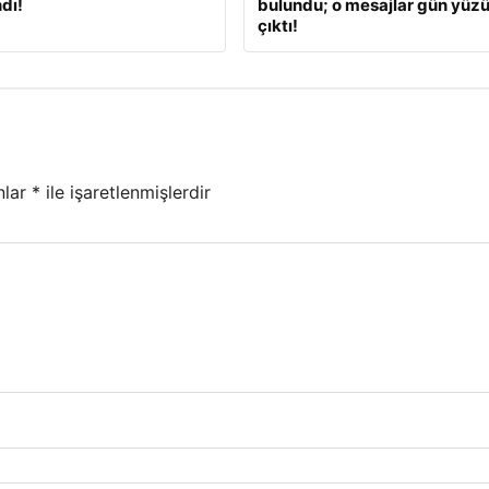
dı!
bulundu; o mesajlar gün yüz
çıktı!
nlar
*
ile işaretlenmişlerdir