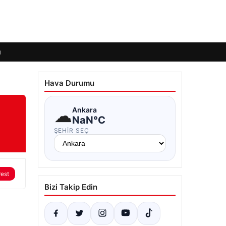
ı
Hava Durumu
☁
Ankara
NaN°C
ŞEHIR SEÇ
rest
Bizi Takip Edin