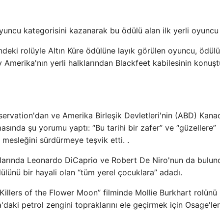
yuncu kategorisini kazanarak bu ödülü alan ilk yerli oyuncu
indeki rolüyle Altın Küre ödülüne layık görülen oyuncu, ödülü
Amerika'nın yerli halklarından Blackfeet kabilesinin konuş
ervation'dan ve Amerika Birleşik Devletleri'nin (ABD) Kana
asında şu yorumu yaptı: “Bu tarihi bir zafer” ve “güzellere”
 mesleğini sürdürmeye teşvik etti. .
larında Leonardo DiCaprio ve Robert De Niro'nun da bulu
ülünü bir hayali olan “tüm yerel çocuklara” adadı.
Killers of the Flower Moon” filminde Mollie Burkhart rolünü
a'daki petrol zengini topraklarını ele geçirmek için Osage'le