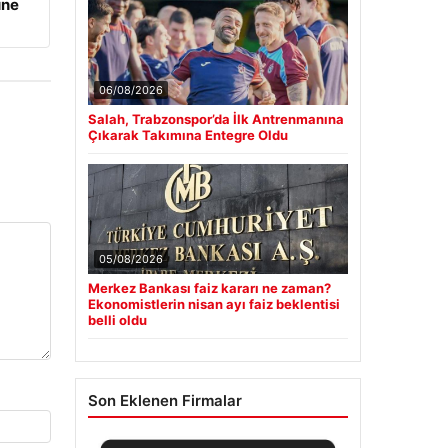
üne
06/08/2026
Salah, Trabzonspor’da İlk Antrenmanına
Çıkarak Takımına Entegre Oldu
05/08/2026
Merkez Bankası faiz kararı ne zaman?
Ekonomistlerin nisan ayı faiz beklentisi
belli oldu
Son Eklenen Firmalar