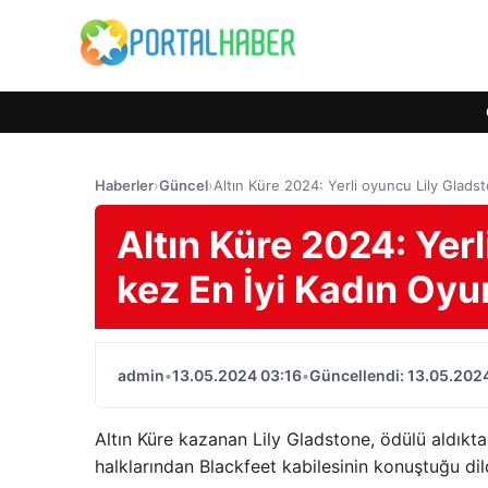
Haberler
›
Güncel
›
Altın Küre 2024: Yerli oyuncu Lily Glads
Altın Küre 2024: Yerl
kez En İyi Kadın Oy
admin
•
13.05.2024 03:16
•
Güncellendi: 13.05.202
Altın Küre kazanan Lily Gladstone, ödülü aldıkt
halklarından Blackfeet kabilesinin konuştuğu dil