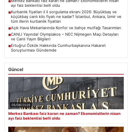
Merkez Bankası faiz kararı ne zaman? Ekonomistlerin nisan
■
ayı faiz beklentisi belli oldu
Kurbanlık fiyatları il il sorgulama ekranı 2026: Büyükbaş ve
■
küçükbaş canlı kilo fiyatı ne kadar? İstanbul, Ankara, İzmir ve
tüm illerin kurbanlık fiyatları
Açık Hava Mekanlarında Konfor ve bahçe mutfağı Tasarımları
■
CANLI Yayında! Olympiakos – NEC Nijmegen Maçı Detayları
■
ve Canlı Yayın Bilgileri
Ertuğrul Özkök Hakkında Cumhurbaşkanına Hakaret
■
Soruşturması Gündemde
Güncel
05/08/2026
Merkez Bankası faiz kararı ne zaman? Ekonomistlerin nisan
ayı faiz beklentisi belli oldu