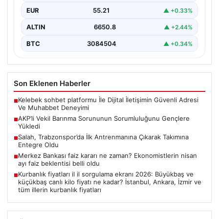
EUR
55.21
▲ +0.33%
ALTIN
6650.8
▲ +2.44%
BTC
3084504
▲ +0.34%
Son Eklenen Haberler
Kelebek sohbet platformu İle Dijital İletişimin Güvenli Adresi
■
Ve Muhabbet Deneyimi
AKP’li Vekil Barınma Sorununun Sorumluluğunu Gençlere
■
Yükledi
Salah, Trabzonspor’da İlk Antrenmanına Çıkarak Takımına
■
Entegre Oldu
Merkez Bankası faiz kararı ne zaman? Ekonomistlerin nisan
■
ayı faiz beklentisi belli oldu
Kurbanlık fiyatları il il sorgulama ekranı 2026: Büyükbaş ve
■
küçükbaş canlı kilo fiyatı ne kadar? İstanbul, Ankara, İzmir ve
tüm illerin kurbanlık fiyatları