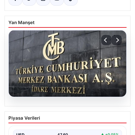
Yan Manşet
05.08.2026
Merkez Bankası faiz kararı ne zaman?
Piyasa Verileri
Ekonomistlerin nisan ayı faiz beklentisi
belli oldu
USD
47.60
▲ +0.05%