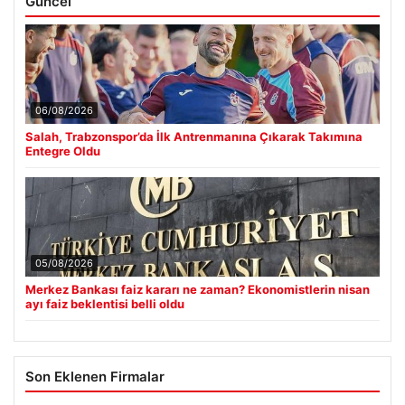
Güncel
06/08/2026
Salah, Trabzonspor’da İlk Antrenmanına Çıkarak Takımına
Entegre Oldu
05/08/2026
Merkez Bankası faiz kararı ne zaman? Ekonomistlerin nisan
ayı faiz beklentisi belli oldu
Son Eklenen Firmalar