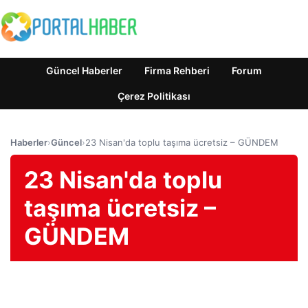
Güncel Haberler
Firma Rehberi
Forum
Çerez Politikası
Haberler
›
Güncel
›
23 Nisan'da toplu taşıma ücretsiz – GÜNDEM
23 Nisan'da toplu
taşıma ücretsiz –
GÜNDEM