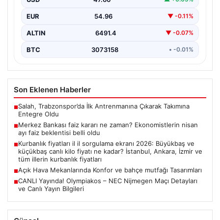
EUR
54.96
▼ -0.11%
ALTIN
6491.4
▼ -0.07%
BTC
3073158
• -0.01%
Son Eklenen Haberler
Salah, Trabzonspor’da İlk Antrenmanına Çıkarak Takımına
■
Entegre Oldu
Merkez Bankası faiz kararı ne zaman? Ekonomistlerin nisan
■
ayı faiz beklentisi belli oldu
Kurbanlık fiyatları il il sorgulama ekranı 2026: Büyükbaş ve
■
küçükbaş canlı kilo fiyatı ne kadar? İstanbul, Ankara, İzmir ve
tüm illerin kurbanlık fiyatları
Açık Hava Mekanlarında Konfor ve bahçe mutfağı Tasarımları
■
CANLI Yayında! Olympiakos – NEC Nijmegen Maçı Detayları
■
ve Canlı Yayın Bilgileri