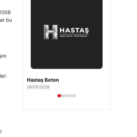
 2008
lar bu
ını
er:
Enes Kaplan Avukatlık Bürosu
28/04/2026
l