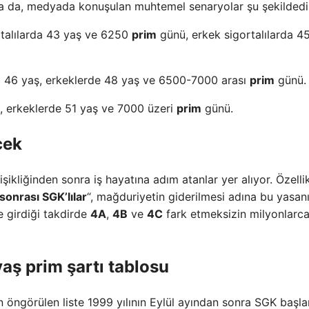
 da, medyada konuşulan muhtemel senaryolar şu şekildedi
talılarda 43 yaş ve 6250
prim
günü, erkek sigortalılarda 4
 46 yaş, erkeklerde 48 yaş ve 6500-7000 arası
prim
günü.
 erkeklerde 51 yaş ve 7000 üzeri
prim
günü.
cek
ikliğinden sonra iş hayatına adım atanlar yer alıyor. Özelli
onrası SGK’lılar
“, mağduriyetin giderilmesi adına bu yasan
 girdiği takdirde
4A
,
4B
ve
4C
fark etmeksizin milyonlarc
ş prim şartı tablosu
n öngörülen liste 1999 yılının Eylül ayından sonra SGK başla