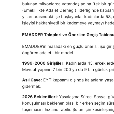
bulunan milyonlarca vatandaş adına “tek bir g
(Emeklilikte Adalet Derneği) liderliğinde kapsa
yılları arasındaki işe başlayanlar kadınlarda 58,
işleyişi hakkaniyetli bir kademeye yaymayı hedef
EMADDER Talepleri ve Önerilen Geçiş Tablos
EMADDER’in masadaki en güçlü önerisi, işe giriş ta
öngören adaletli bir model.
1999-2000 Girişliler:
Kadınlarda 43, erkeklerde
Mevcut yapının 7 bin 200 ya da 9 bin günlük pri
Asıl Gaye:
EYT kapsamı dışında kalanların yaşadı
gidermek.
2026 Beklentileri:
Yasalaşma Süreci Sosyal güve
konuşulması beklenen olası bir erken seçim sü
taşınmasını hızlandırabilir. Şu an için kesinleş