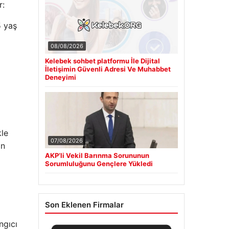
r:
5 yaş
08/08/2026
Kelebek sohbet platformu İle Dijital
İletişimin Güvenli Adresi Ve Muhabbet
Deneyimi
kle
07/08/2026
ın
AKP’li Vekil Barınma Sorununun
a
Sorumluluğunu Gençlere Yükledi
Son Eklenen Firmalar
ngıcı