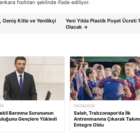
kara fısıltıları şeklinde ifade ediliyor.
 Geniş Kitle ve Yenilikçi
Yeni Yılda Plastik Poşet Ücreti 1
Olacak →
26
06/08/2026
Vekil Barınma Sorununun
Salah, Trabzonspor’da İlk
luğunu Gençlere Yükledi
Antrenmanına Çıkarak Takım
Entegre Oldu