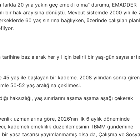
ün farkla 20 yıla yakın geç emekli olma” durumu, EMADDER
mlı bir hak arayışına dönüştü. Mevcut sistemde 2000 yılı ile
 erkeklerde 60 yaş sınırına bağlıyken, üzerinde çalışılan plan
liyor.
u
rihine baz alarak her yıl için belirli bir yaş-gün sayısı artış
 45 yaş ile başlayan bir kademe. 2008 yılından sonra girenl
mle 50-52 yaş aralığına çekilmesi.
ğı haksızlığı, yaş sınırlarını aşama aşama aşağı çekerek
nlik uzmanlarına göre, 2026’nın ilk 6 aylık döneminde
reci, kademeli emeklilik düzenlemesinin TBMM gündemine
miş bir yasa tasarısı yayımlanmamış olsa da, Çalışma ve Sosya