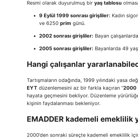
Resmi olarak duyurulmuş bir
yaş tablosu
olmasa
9 Eylül 1999 sonrası girişliler:
Kadın sigor
ve 6250
prim
günü.
2002 sonrası girişliler:
Bayan çalışanlarda
2005 sonrası girişliler:
Bayanlarda 49 yaş,
Hangi çalışanlar yararlanabile
Tartışmaların odağında, 1999 yılındaki yasa değiş
EYT
düzenlemesini az bir farkla kaçıran “
2000 s
hayata geçmesini bekliyor. Düzenleme yürürlüğe
kişinin faydalanması bekleniyor.
EMADDER kademeli emeklilik ya
2000’den sonraki süreçte kademeli emeklilik içi