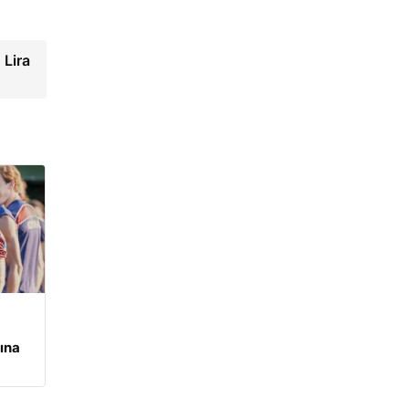
 Lira
ına