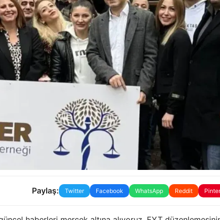
Paylaş:
Twitter
Facebook
WhatsApp
Reddit
Pinte
güncel haberleri mercek altına alıyoruz. EYT düzenlemesini