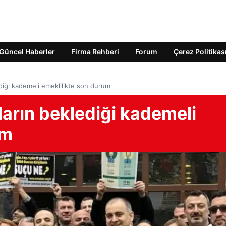
Güncel Haberler
Firma Rehberi
Forum
Çerez Politikas
diği kademeli emeklilikte son durum
ların beklediği kademeli
um