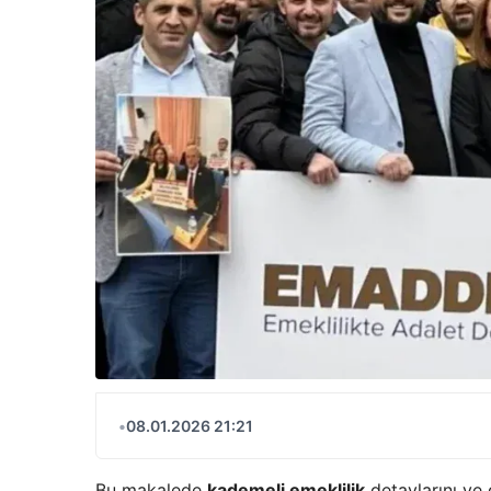
•
08.01.2026 21:21
Bu makalede
kademeli emeklilik
detaylarını ve 