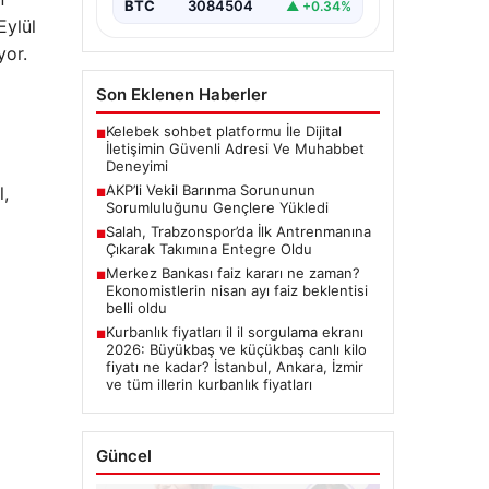
BTC
3084504
▲ +0.34%
Eylül
yor.
Son Eklenen Haberler
Kelebek sohbet platformu İle Dijital
■
İletişimin Güvenli Adresi Ve Muhabbet
Deneyimi
AKP’li Vekil Barınma Sorununun
l,
■
Sorumluluğunu Gençlere Yükledi
Salah, Trabzonspor’da İlk Antrenmanına
■
Çıkarak Takımına Entegre Oldu
Merkez Bankası faiz kararı ne zaman?
■
Ekonomistlerin nisan ayı faiz beklentisi
belli oldu
Kurbanlık fiyatları il il sorgulama ekranı
■
2026: Büyükbaş ve küçükbaş canlı kilo
fiyatı ne kadar? İstanbul, Ankara, İzmir
ve tüm illerin kurbanlık fiyatları
Güncel