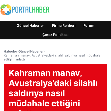
Güncel Haberler
Firma Rehberi
Forum
Çerez Politikası
Haberler
›
Güncel Haberler
›
Kahraman manav, Avustralya’daki silahlı saldırıya nasıl müdahale
ettiğini anlattı
Kahraman manav,
Avustralya’daki silahlı
saldırıya nasıl
müdahale ettiğini