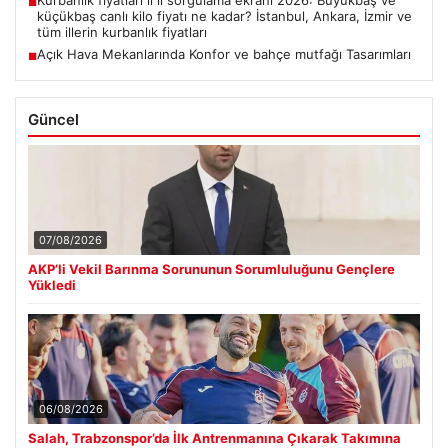
■
küçükbaş canlı kilo fiyatı ne kadar? İstanbul, Ankara, İzmir ve
tüm illerin kurbanlık fiyatları
Açık Hava Mekanlarında Konfor ve bahçe mutfağı Tasarımları
■
Güncel
07/08/2026
AKP’li Vekil Barınma Sorununun Sorumluluğunu Gençlere
Yükledi
06/08/2026
Salah, Trabzonspor’da İlk Antrenmanına Çıkarak Takımına