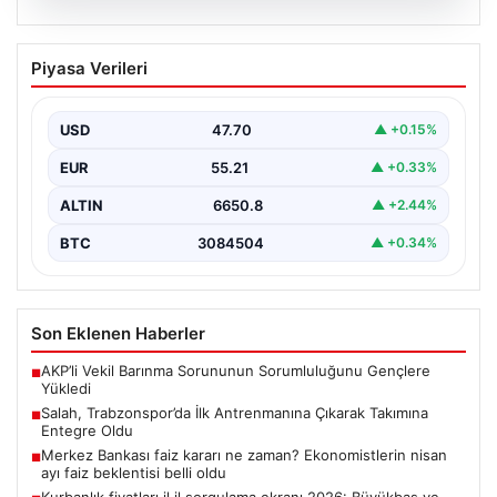
06.08.2026
Salah, Trabzonspor’da İlk Antrenmanına
Piyasa Verileri
Çıkarak Takımına Entegre Oldu
Trabzonspor’un yeni forvet transferi Mohamed Salah,
bordo-mavili forma ile ilk resmi antrenmanına katılarak
USD
47.70
▲ +0.15%
taraftarların…
EUR
55.21
▲ +0.33%
ALTIN
6650.8
▲ +2.44%
BTC
3084504
▲ +0.34%
Son Eklenen Haberler
AKP’li Vekil Barınma Sorununun Sorumluluğunu Gençlere
■
Yükledi
Salah, Trabzonspor’da İlk Antrenmanına Çıkarak Takımına
■
Entegre Oldu
Merkez Bankası faiz kararı ne zaman? Ekonomistlerin nisan
■
ayı faiz beklentisi belli oldu
Kurbanlık fiyatları il il sorgulama ekranı 2026: Büyükbaş ve