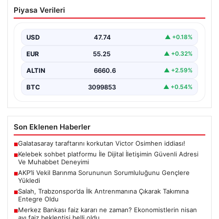
Kelebek sohbet platformu İle Dijital
Piyasa Verileri
İletişimin Güvenli Adresi Ve Muhabbet
Deneyimi
USD
47.74
▲ +0.18%
Sanal çağında insanların kaliteli bir biçimde iletişim
oluşturması büyük bir hassasiyet barındırmaktadır.
EUR
55.25
▲ +0.32%
Halen pek…
ALTIN
6660.6
▲ +2.59%
BTC
3099853
▲ +0.54%
Son Eklenen Haberler
Galatasaray taraftarını korkutan Victor Osimhen iddiası!
■
Kelebek sohbet platformu İle Dijital İletişimin Güvenli Adresi
■
Ve Muhabbet Deneyimi
AKP’li Vekil Barınma Sorununun Sorumluluğunu Gençlere
■
Yükledi
Salah, Trabzonspor’da İlk Antrenmanına Çıkarak Takımına
■
Entegre Oldu
Merkez Bankası faiz kararı ne zaman? Ekonomistlerin nisan
■
ayı faiz beklentisi belli oldu