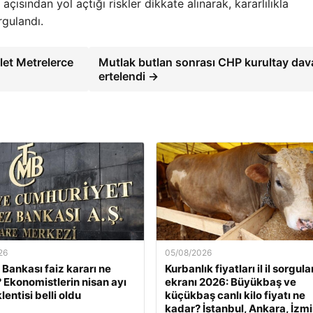
çısından yol açtığı riskler dikkate alınarak, kararlılıkla
gulandı.
let Metrelerce
Mutlak butlan sonrası CHP kurultay dav
ertelendi →
26
05/08/2026
Bankası faiz kararı ne
Kurbanlık fiyatları il il sorgul
Ekonomistlerin nisan ayı
ekranı 2026: Büyükbaş ve
lentisi belli oldu
küçükbaş canlı kilo fiyatı ne
kadar? İstanbul, Ankara, İzmi