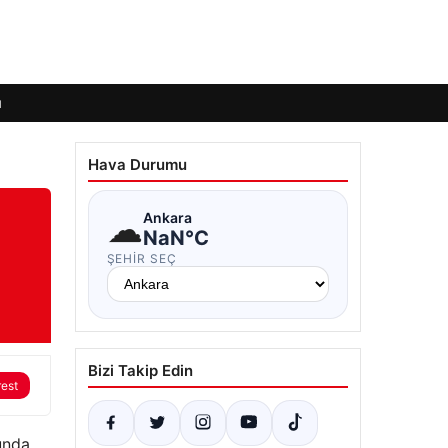
ı
Hava Durumu
☁
Ankara
NaN°C
ŞEHIR SEÇ
Bizi Takip Edin
rest
unda