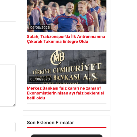
06/08/2026
Salah, Trabzonspor’da İlk Antrenmanına
Çıkarak Takımına Entegre Oldu
05/08/2026
Merkez Bankası faiz kararı ne zaman?
Ekonomistlerin nisan ayı faiz beklentisi
belli oldu
Son Eklenen Firmalar