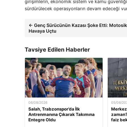
girişimlerin, ekonomik sistem ve kamu güvenliği a
sürdürülecek operasyonların devam edeceği vur
← Genç Sürücünün Kazası Şoke Etti: Motosik
Havaya Uçtu
Tavsiye Edilen Haberler
06/08/2026
05/08/20
Salah, Trabzonspor’da İlk
Merkez 
Antrenmanına Çıkarak Takımına
zaman? 
Entegre Oldu
faiz bek