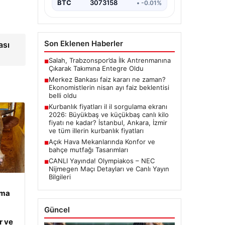
BTC
3073158
• -0.01%
Son Eklenen Haberler
ası
Salah, Trabzonspor’da İlk Antrenmanına
■
Çıkarak Takımına Entegre Oldu
Merkez Bankası faiz kararı ne zaman?
■
Ekonomistlerin nisan ayı faiz beklentisi
belli oldu
Kurbanlık fiyatları il il sorgulama ekranı
■
2026: Büyükbaş ve küçükbaş canlı kilo
fiyatı ne kadar? İstanbul, Ankara, İzmir
ve tüm illerin kurbanlık fiyatları
Açık Hava Mekanlarında Konfor ve
■
bahçe mutfağı Tasarımları
CANLI Yayında! Olympiakos – NEC
■
Nijmegen Maçı Detayları ve Canlı Yayın
Bilgileri
ama
Güncel
r ve