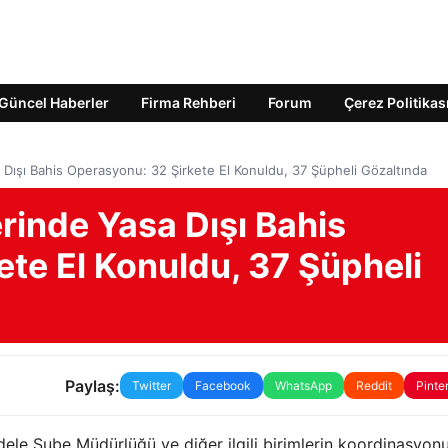
Güncel Haberler
Firma Rehberi
Forum
Çerez Politikas
a Dışı Bahis Operasyonu: 32 Şirkete El Konuldu, 37 Şüpheli Gözaltında
erinde Yasa Dışı Bahis
te El Konuldu, 37 Şüpheli
Paylaş:
Twitter
Facebook
WhatsApp
Reddit
Pinte
ele Şube Müdürlüğü ve diğer ilgili birimlerin koordinasyon