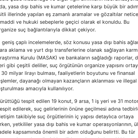
, yasa dışı bahis ve kumar çetelerine karşı büyük bir adım 
tli illerinde yapılan eş zamanlı aramalar ve gözaltılar netic
 maddi ve hukuki sebeplerle geçici olarak el konuldu. Bu
organize suç bağlantılarıyla dikkat çekiyor.
 geniş çaplı incelemelerde, söz konusu yasa dışı bahis ağlar
 para aklama ve yurt dışı transferlerine olanak sağlayan karm
 Araştırma Kurulu (MASAK) ve bankaların sağladığı raporlar, di
eleri gibi çeşitli deliller, suç örgütünün organize yapısını orta
30 milyar lirayı bulması, faaliyetlerin boyutunu ve finansal
 işlemler, dayanağı olmayan kazançların aklanması ve illegal
şturulması amacıyla kullanılıyor.
rüttüğü tespit edilen 19 konut, 9 arsa, 1 iş yeri ve 31 moto
espit edilerek, suç gelirlerinin önüne geçilmesi adına tedbirl
 iletişim takibiyle suç örgütlerinin iç yapısı detaylıca ortaya
rken, yetkililer yasa dışı bahis ve kumar operasyonlarının, ü
adele kapsamında önemli bir adım olduğunu belirtti. Bu tür