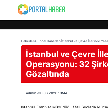
Haberler
›
Güncel Haberler
›
İstanbul ve Çevre İllerinde Yas
İstanbul ve Çevre İll
Operasyonu: 32 Şirke
Gözaltında
admin
•
30.06.2026 13:44
İstanbul Emniyet Müdürlüğü Mali Suçlarla Mücad