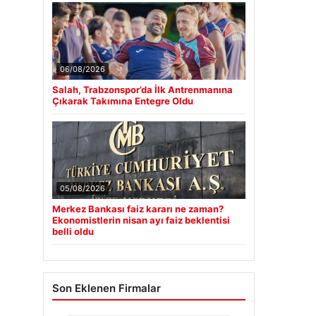
06/08/2026
Salah, Trabzonspor’da İlk Antrenmanına
Çıkarak Takımına Entegre Oldu
05/08/2026
Merkez Bankası faiz kararı ne zaman?
Ekonomistlerin nisan ayı faiz beklentisi
belli oldu
Son Eklenen Firmalar