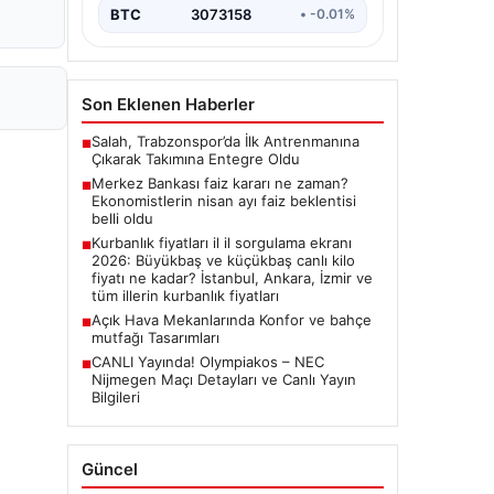
BTC
3073158
• -0.01%
Son Eklenen Haberler
Salah, Trabzonspor’da İlk Antrenmanına
■
Çıkarak Takımına Entegre Oldu
Merkez Bankası faiz kararı ne zaman?
■
Ekonomistlerin nisan ayı faiz beklentisi
belli oldu
Kurbanlık fiyatları il il sorgulama ekranı
■
2026: Büyükbaş ve küçükbaş canlı kilo
fiyatı ne kadar? İstanbul, Ankara, İzmir ve
tüm illerin kurbanlık fiyatları
Açık Hava Mekanlarında Konfor ve bahçe
■
mutfağı Tasarımları
CANLI Yayında! Olympiakos – NEC
■
Nijmegen Maçı Detayları ve Canlı Yayın
Bilgileri
Güncel