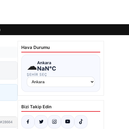
ı
Hava Durumu
☁
Ankara
NaN°C
ŞEHIR SEÇ
Bizi Takip Edin
#28664