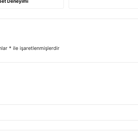
et Deneyimi
nlar
*
ile işaretlenmişlerdir