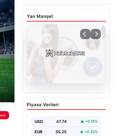
Yan Manşet
08.08.2026
Kelebek sohbet
Piyasa Verileri
platformu İle Dijital
İletişimin Güvenli Adresi
rest
Ve Muhabbet Deneyimi
USD
47.74
▲ +0.18%
Sanal çağında insanların kaliteli bir
EUR
55.25
▲ +0.32%
biçimde iletişim oluşturması büyük