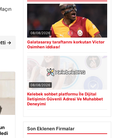
Maçın
i
08/08/2026
tti →
Galatasaray taraftarını korkutan Victor
Osimhen iddiası!
08/08/2026
Kelebek sohbet platformu İle Dijital
İletişimin Güvenli Adresi Ve Muhabbet
Deneyimi
un
Son Eklenen Firmalar
ledi