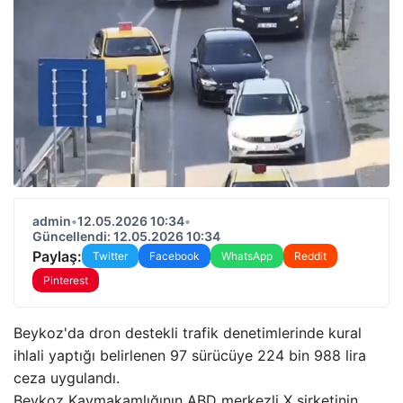
admin
•
12.05.2026 10:34
•
Güncellendi: 12.05.2026 10:34
Paylaş:
Twitter
Facebook
WhatsApp
Reddit
Pinterest
Beykoz'da dron destekli trafik denetimlerinde kural
ihlali yaptığı belirlenen 97 sürücüye 224 bin 988 lira
ceza uygulandı.
Beykoz Kaymakamlığının ABD merkezli X şirketinin