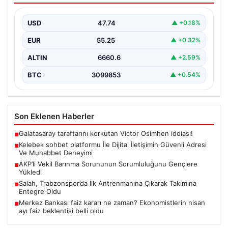
Deneyimi
USD
47.74
▲ +0.18%
Sanal çağında insanların kaliteli bir biçimde iletişim
oluşturması büyük bir hassasiyet barındırmaktadır.
EUR
55.25
▲ +0.32%
Halen pek…
ALTIN
6660.6
▲ +2.59%
BTC
3099853
▲ +0.54%
Son Eklenen Haberler
Galatasaray taraftarını korkutan Victor Osimhen iddiası!
■
Kelebek sohbet platformu İle Dijital İletişimin Güvenli Adresi
■
Ve Muhabbet Deneyimi
AKP’li Vekil Barınma Sorununun Sorumluluğunu Gençlere
■
Yükledi
Salah, Trabzonspor’da İlk Antrenmanına Çıkarak Takımına
■
Entegre Oldu
Merkez Bankası faiz kararı ne zaman? Ekonomistlerin nisan
■
ayı faiz beklentisi belli oldu